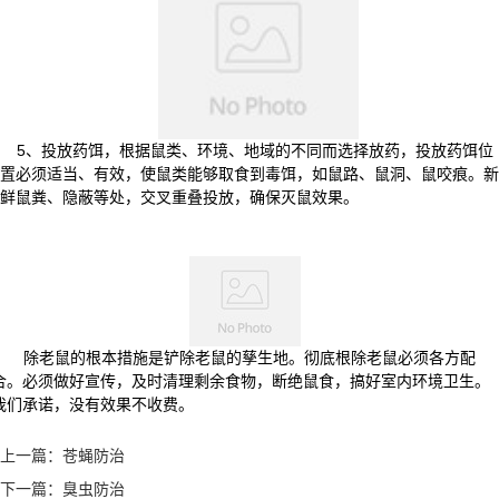
5
、投放药饵，根据鼠类、环境、地域的不同而选择放药，投放药饵位
置必须适当、有效，使鼠类能够取食到毒饵，如鼠路、鼠洞、鼠咬痕。新
鲜鼠粪、隐蔽等处，交叉重叠投放，确保灭鼠效果。
除老鼠的根本措施是铲除老鼠的孳生地。彻底根除老鼠必须各方配
合。必须做好宣传，及时清理剩余食物，断绝鼠食，搞好室内环境卫生。
我们承诺，没有效果不收费。
上一篇：
苍蝇防治
下一篇：
臭虫防治