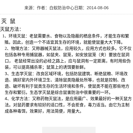
来源：
作者：白蚁防治中心
日期：2014-08-06
灭
鼠
灭鼠方法：
1
、环境灭鼠
：
老鼠需要水、食物以及隐蔽的栖息条件，才能生存和繁
殖。因此，创造一个不适宜其生存的环境，就能使鼠量大大下降。
2
、
物理方法：
又称器械灭鼠法，应用较久，应用方式也较多。它不仅
包括各种专用捕鼠器，如鼠夹、鼠笼，如安放鼠笼（夹）要放在鼠洞
口，
老鼠经常出没的必经之路上，
应与鼠洞有一定距离，有时用些伪
装，可以提高捕杀率；鼠笼上的诱饵要新鲜。
3
、生态学灭鼠：
改良区域环境，包括防鼠建筑、断绝鼠粮、环境改
造、搞好室内外环境卫生、清除鼠类隐蔽处所等，也就是控制、改
造、破坏有利于鼠类生存的生活环境和条件，使鼠类不能在那些地方
生存和繁衍。生态学灭鼠是综合鼠害防治中很重要的一环。
4
、化学方法：
又称药物灭鼠法，是应用最广、效果最好的一种灭鼠方
法。对鼠药要求有较好的适口性，不会拒食，毒力适当。由它为主制
成各种毒饵，效果好，用法简便，用量大。